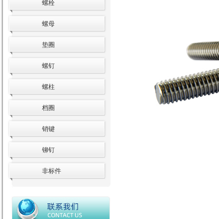
螺栓
螺母
垫圈
螺钉
螺柱
档圈
销键
铆钉
非标件