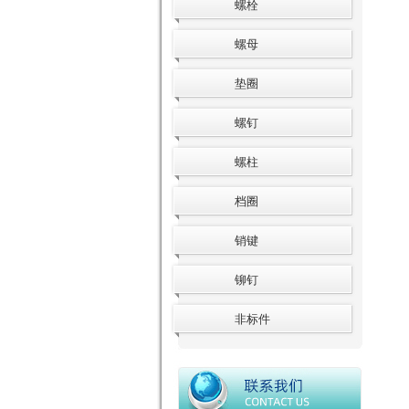
螺栓
螺母
垫圈
螺钉
螺柱
档圈
销键
铆钉
非标件