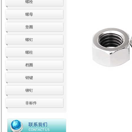
螺栓
螺母
垫圈
螺钉
螺柱
档圈
销键
铆钉
非标件