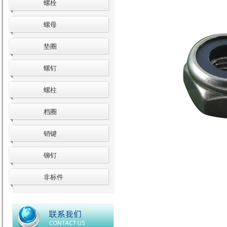
螺栓
螺母
垫圈
螺钉
螺柱
档圈
销键
铆钉
非标件