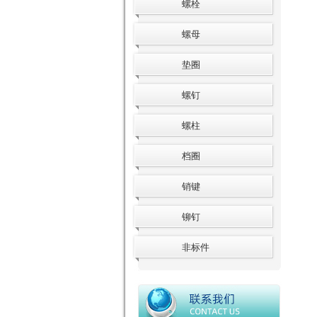
螺栓
螺母
垫圈
螺钉
螺柱
档圈
销键
铆钉
非标件