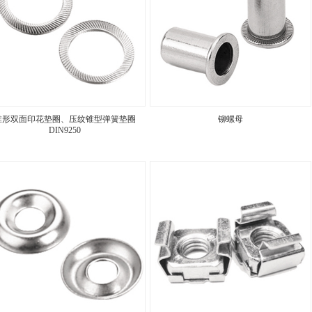
锥形双面印花垫圈、压纹锥型弹簧垫圈
铆螺母
DIN9250