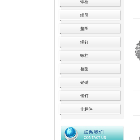
螺栓
螺母
垫圈
螺钉
螺柱
档圈
销键
铆钉
非标件