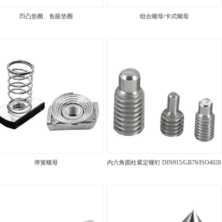
凹凸垫圈、鱼眼垫圈
组合螺母/卡式螺母
弹簧螺母
内六角圆柱紧定螺钉 DIN915/GB79/ISO4028