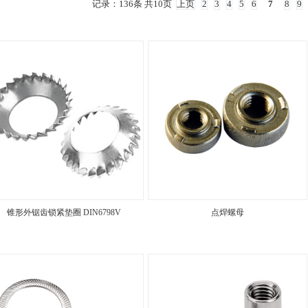
记录：136条 共10页
上页
2
3
4
5
6
7
8
9
锥形外锯齿锁紧垫圈 DIN6798V
点焊螺母