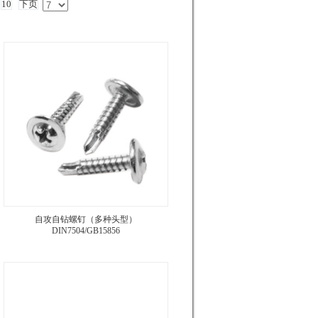
10
下页
自攻自钻螺钉（多种头型）
DIN7504/GB15856